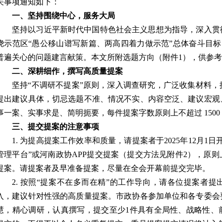
关事项通知如下：
一、坚持围绕中心，服务大局
坚持以习近平新时代中国特色社会主义思想为指导，深入贯
绕示范区
“
愚公移山谱写新篇、两高四着力做示范
”
总体奋斗目标
普遍关心的问题建言献策。本文所附选题方向（附件
1
），供参考
二、深耕细作，撰写高质量提案
坚持
“
不调研不提案
”
原则，深入调查研究，广泛收集材料，
提出建议具体，切忌
选题不准、情况不实、内容空泛、建议宏观
事一案、实事求是、简明扼要，每件提案字数
原则上
不超过
1500
三、提交提案的注意事项
1.
为提高提案工作效率和质量，请提案者于
2025
年
12
月
1
日
管理平台
”
或河南政协
APP
提交提案（提交方法见附件
2
），原则
提案。请提案者及早准备提案，尽量在全会开幕前提交完毕。
2.
按照
“
提案不在多而在精
”
的工作导向，请各位提案者提
入，建议针对性强的高质量提案。市政协各参加单位和各专委会
慧，精心调研，认真撰写，提交至少
1
件具有全局性、战略性、