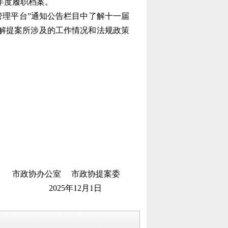
年度履职档案。
管理平台
”
通知公告栏目中了解十一届
解提案所涉及的工作情况和法规政策
公室
市政协提案委
0
25
年
12
月
1
日