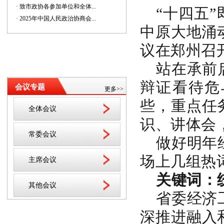
· 致市政协各参加单位和全体...
“十四五
· 2025年中国人民政治协商会...
中原大地涌
议在郑州召
站在承前
辩证看待危
会议专题
更多>>
些，重点任
全体会议
识、讲体会
常委会议
做好明年
场上几组热
主席会议
关键词：
其他会议
省委经济
深推进融入