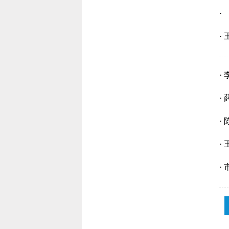
·
·
·
·
·
·
·